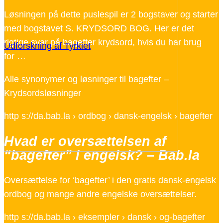
Løsningen på dette puslespil er 2 bogstaver og starter
med bogstavet S. KRYDSORD BOG. Her er det
rigtige svar på bagefter krydsord, hvis du har brug
Udforskning af Tyrkiet
for …
Alle synonymer og løsninger til bagefter –
Krydsordsløsninger
http s://da.bab.la › ordbog › dansk-engelsk › bagefter
Hvad er oversættelsen af
“bagefter” i engelsk? – Bab.la
Oversættelse for ‘bagefter’ i den gratis dansk-engelsk
ordbog og mange andre engelske oversættelser.
http s://da.bab.la › eksempler › dansk › og-bagefter