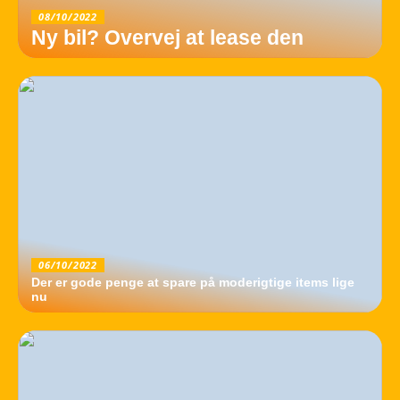
08/10/2022
Ny bil? Overvej at lease den
06/10/2022
Der er gode penge at spare på moderigtige items lige
nu