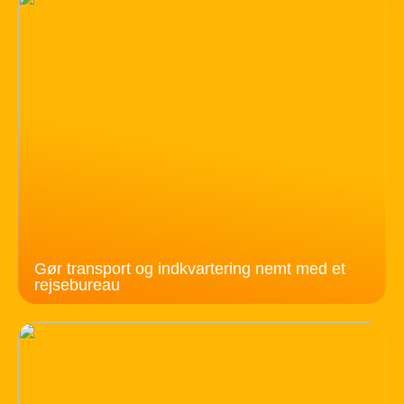
Gør transport og indkvartering nemt med et
rejsebureau