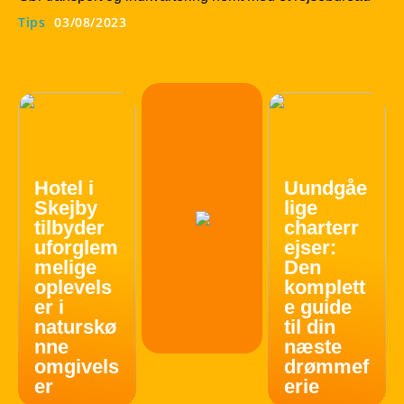
Tips
03/08/2023
Hotel i
Uundgåe
Skejby
lige
tilbyder
charterr
uforglem
ejser:
melige
Den
oplevels
komplett
er i
e guide
naturskø
til din
nne
næste
omgivels
drømmef
er
erie