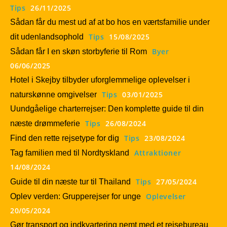
Tips
26/11/2025
Sådan får du mest ud af at bo hos en værtsfamilie under
Tips
15/08/2025
dit udenlandsophold
Byer
Sådan får I en skøn storbyferie til Rom
06/06/2025
Hotel i Skejby tilbyder uforglemmelige oplevelser i
Tips
03/01/2025
naturskønne omgivelser
Uundgåelige charterrejser: Den komplette guide til din
Tips
26/08/2024
næste drømmeferie
Tips
23/08/2024
Find den rette rejsetype for dig
Attraktioner
Tag familien med til Nordtyskland
14/08/2024
Tips
27/05/2024
Guide til din næste tur til Thailand
Oplevelser
Oplev verden: Grupperejser for unge
20/05/2024
Gør transport og indkvartering nemt med et rejsebureau