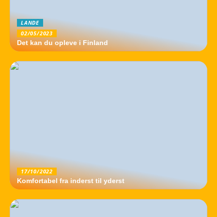
LANDE
02/05/2023
Det kan du opleve i Finland
17/10/2022
Komfortabel fra inderst til yderst