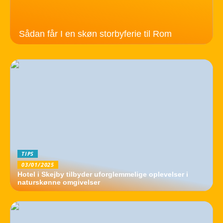
Sådan får I en skøn storbyferie til Rom
TIPS
03/01/2025
Hotel i Skejby tilbyder uforglemmelige oplevelser i
naturskønne omgivelser