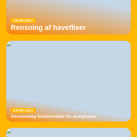
09/08/2022
Rensning af havefliser
03/08/2022
Gennemsøg lokalområdet for muligheder