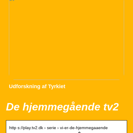
Udforskning af Tyrkiet
De hjemmegående tv2
http s://play.tv2.dk › serie › vi-er-de-hjemmegaaende