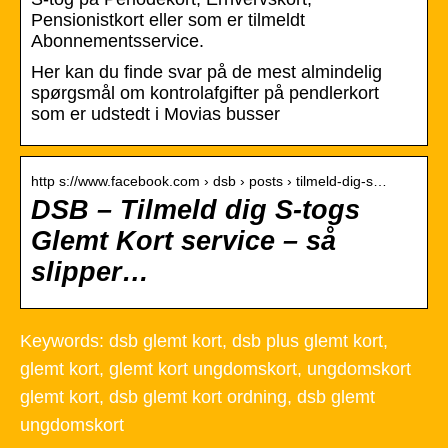
Pensionistkort eller som er tilmeldt
Abonnementsservice.
Her kan du finde svar på de mest almindelig
spørgsmål om kontrolafgifter på pendlerkort
som er udstedt i Movias busser
http s://www.facebook.com › dsb › posts › tilmeld-dig-s…
DSB – Tilmeld dig S-togs
Glemt Kort service – så
slipper…
Keywords: dsb glemt kort, dsb plus glemt kort,
glemt kort, glemt kort ungdomskort, ungdomskort
glemt kort, dsb glemt kort ordning, dsb glemt
ungdomskort