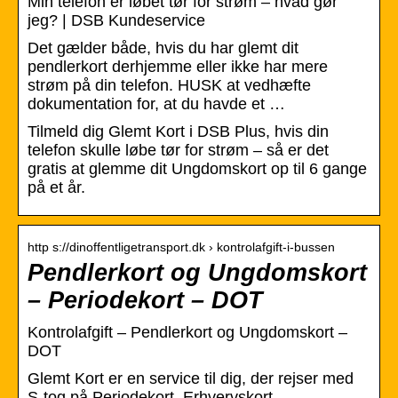
Min telefon er løbet tør for strøm – hvad gør
jeg? | DSB Kundeservice
Det gælder både, hvis du har glemt dit
pendlerkort derhjemme eller ikke har mere
strøm på din telefon. HUSK at vedhæfte
dokumentation for, at du havde et …
Tilmeld dig Glemt Kort i DSB Plus, hvis din
telefon skulle løbe tør for strøm – så er det
gratis at glemme dit Ungdomskort op til 6 gange
på et år.
http s://dinoffentligetransport.dk › kontrolafgift-i-bussen
Pendlerkort og Ungdomskort
– Periodekort – DOT
Kontrolafgift – Pendlerkort og Ungdomskort –
DOT
Glemt Kort er en service til dig, der rejser med
S-tog på Periodekort, Erhvervskort,