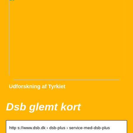
Udforskning af Tyrkiet
Dsb glemt kort
http s://www.dsb.dk › dsb-plus › service-med-dsb-plus