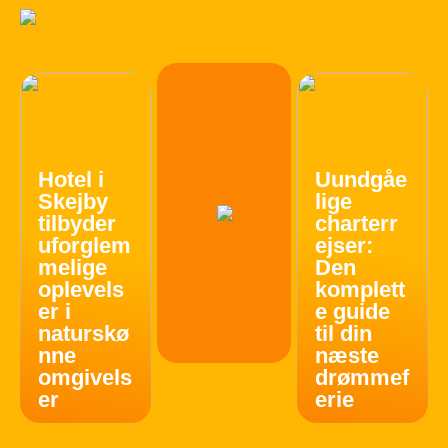
Hotel i
Uundgåe
Skejby
lige
tilbyder
charterr
uforglem
ejser:
melige
Den
oplevels
komplett
er i
e guide
naturskø
til din
nne
næste
omgivels
drømmef
er
erie