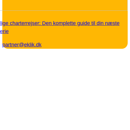
ige charterrejser: Den komplette guide til din næste
erie
partner@eklik.dk