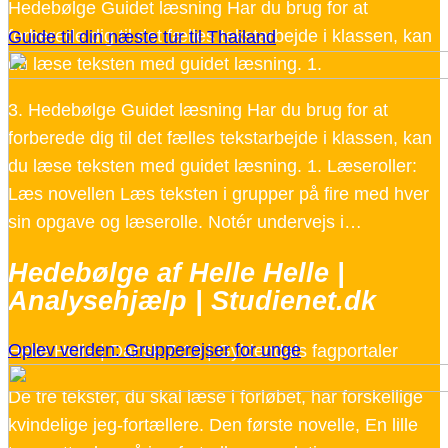
Hedebølge Guidet læsning Har du brug for at
forberede dig til det fælles tekstarbejde i klassen, kan
Guide til din næste tur til Thailand
du læse teksten med guidet læsning. 1.
3. Hedebølge Guidet læsning Har du brug for at
forberede dig til det fælles tekstarbejde i klassen, kan
du læse teksten med guidet læsning. 1. Læseroller:
Læs novellen Læs teksten i grupper på fire med hver
sin opgave og læserolle. Notér undervejs i…
Hedebølge af Helle Helle |
Analysehjælp | Studienet.dk
Oplev verden: Grupperejser for unge
Helle Helle | Dansk 7-10 | Gyldendals fagportaler
De tre tekster, du skal læse i forløbet, har forskellige
kvindelige jeg-fortællere. Den første novelle, En lille