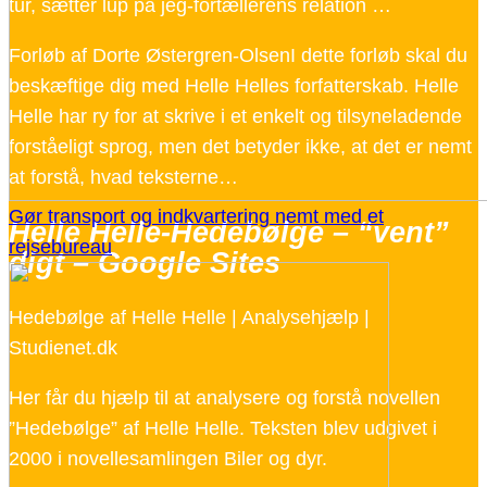
tur, sætter lup på jeg-fortællerens relation …
Forløb af Dorte Østergren-OlsenI dette forløb skal du
beskæftige dig med Helle Helles forfatterskab. Helle
Helle har ry for at skrive i et enkelt og tilsyneladende
forståeligt sprog, men det betyder ikke, at det er nemt
at forstå, hvad teksterne…
Gør transport og indkvartering nemt med et
Helle Helle-Hedebølge – “vent”
rejsebureau
digt – Google Sites
Hedebølge af Helle Helle | Analysehjælp |
Studienet.dk
Her får du hjælp til at analysere og forstå novellen
”Hedebølge” af Helle Helle. Teksten blev udgivet i
2000 i novellesamlingen Biler og dyr.