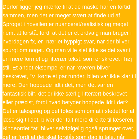
Derfor ligger jeg mærke til at de måske har en fortid
sammen, men det er meget svært at finde ud af.
Sproget i novellen er nuanceret/realistisk og meget
nemt at forstå, fordi at det er et ordvalg man bruger i
hverdagen fx, er ”næ” et hyppigt svar, når der bliver
spurgt om noget. Og man ville slet ikke se det svar i
en mere formel og litterær tekst, som er skrevet i høj
stil. Et andet eksempel er når roveren bliver
beskrevet, ”Vi kørte et par runder, bilen var ikke klar til
mere. Den hoppede lidt i det, men det var en
fantastisk bil”, det er ikke særlig litterært beskrevet
eller præcist, fordi hvad betyder hoppede lidt i det?
Det er talesprog og det føles som om at i stedet for at
læse sig til det, bliver der talt mere direkte til læseren.
Bindeordet ”at” bliver selvfølgelig også sprunget over,
det er fordi at det skal forstås som daglig tale, når