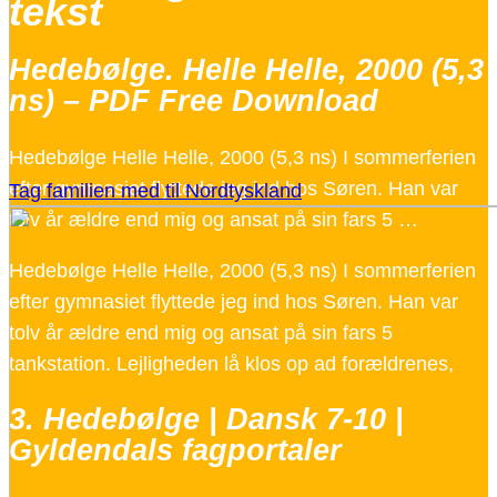
tekst
Hedebølge. Helle Helle, 2000 (5,3
ns) – PDF Free Download
Hedebølge Helle Helle, 2000 (5,3 ns) I sommerferien
efter gymnasiet flyttede jeg ind hos Søren. Han var
Tag familien med til Nordtyskland
tolv år ældre end mig og ansat på sin fars 5 …
Hedebølge Helle Helle, 2000 (5,3 ns) I sommerferien
efter gymnasiet flyttede jeg ind hos Søren. Han var
tolv år ældre end mig og ansat på sin fars 5
tankstation. Lejligheden lå klos op ad forældrenes,
3. Hedebølge | Dansk 7-10 |
Gyldendals fagportaler