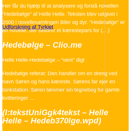
Her får du hjælp til at analysere og forstå novellen
”Hedebølge” af Helle Helle. Teksten blev udgivet i
2000 i novellesamlingen Biler og dyr. ”Hedebølge” er
Udforskning af Tyrkiet
en novelle, der skildrer et kærestepars for (…)
Hedebølge – Clio.me
Helle Helle-Hedebølge – “vent” digt
Hedebølge referat: Den handler om en dreng ved
navn Søren og hans kæreste. Sørens far ejer en
tankstation. Søren tømmer sin tegnebog for gamle
kvitteringer …
(I:tekstUniGgk4tekst – Helle
Helle – Hedeb370lge.wpd)