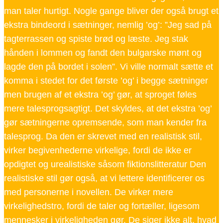
man taler hurtigt. Nogle gange bliver der også brugt et
ekstra bindeord i sætninger, nemlig ’og’: ”Jeg sad på
tagterrassen og spiste brød og læste. Jeg stak
hånden i lommen og fandt den bulgarske mønt og
lagde den på bordet i solen”. Vi ville normalt sætte et
komma i stedet for det første ’og’ i begge sætninger
men brugen af et ekstra ’og’ gør, at sproget føles
mere talesprogsagtigt. Det skyldes, at det ekstra ’og’
gør sætningerne opremsende, som man kender fra
talesprog. Da den er skrevet med en realistisk stil,
virker begivenhederne virkelige, fordi de ikke er
opdigtet og urealistiske såsom fiktionslitteratur Den
realistiske stil gør også, at vi lettere identificerer os
med personerne i novellen. De virker mere
virkelighedstro, fordi de taler og fortæller, ligesom
mennesker i virkeligheden gør. De siger ikke alt, hvad