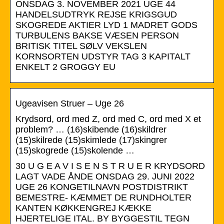
ONSDAG 3. NOVEMBER 2021 UGE 44
HANDELSUDTRYK REJSE KRIGSGUD
SKOGREDE AKTIER LYD 1 MADRET GODS
TURBULENS BAKSE VÆSEN PERSON
BRITISK TITEL SØLV VEKSLEN
KORNSORTEN UDSTYR TAG 3 KAPITALT
ENKELT 2 GROGGY EU
Ugeavisen Struer – Uge 26
Krydsord, ord med Z, ord med C, ord med X et
problem? … (16)skibende (16)skildrer
(15)skilrede (15)skimlede (17)skingrer
(15)skogrede (15)skolende …
30 U G E A V I S E N S T R U E R KRYDSORD
LAGT VADE ÅNDE ONSDAG 29. JUNI 2022
UGE 26 KONGETILNAVN POSTDISTRIKT
BEMESTRE- KÆMMET DE RUNDHOLTER
KANTEN KØKKENGREJ KÆKKE
HJERTELIGE ITAL. BY BYGGESTIL TEGN