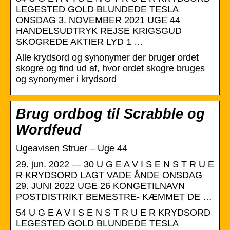
LEGESTED GOLD BLUNDEDE TESLA
ONSDAG 3. NOVEMBER 2021 UGE 44
HANDELSUDTRYK REJSE KRIGSGUD
SKOGREDE AKTIER LYD 1 …
Alle krydsord og synonymer der bruger ordet
skogre og find ud af, hvor ordet skogre bruges
og synonymer i krydsord
Brug ordbog til Scrabble og
Wordfeud
Ugeavisen Struer – Uge 44
29. jun. 2022 — 30 U G E A V I S E N S T R U E
R KRYDSORD LAGT VADE ÅNDE ONSDAG
29. JUNI 2022 UGE 26 KONGETILNAVN
POSTDISTRIKT BEMESTRE- KÆMMET DE …
54 U G E A V I S E N S T R U E R KRYDSORD
LEGESTED GOLD BLUNDEDE TESLA