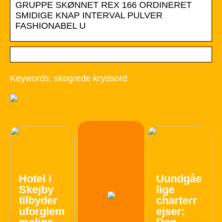
GRUPPE SKØNNET REX 166 ORDINERET
SMIDIGE KNAP INTERVAL PULVER
FASHIONABEL U
Keywords: skogrede krydsord
Hotel i
Uundgåe
Skejby
lige
tilbyder
charterr
uforglem
ejser: