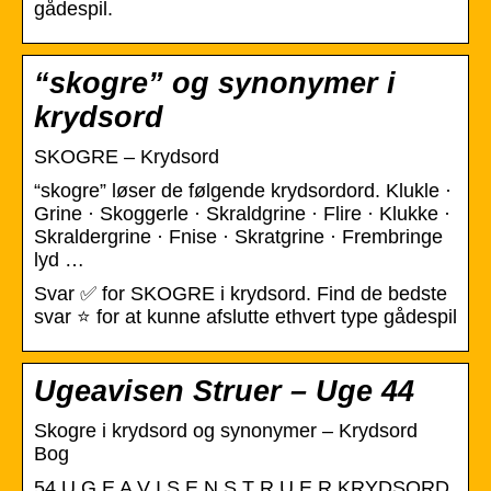
gådespil.
“skogre” og synonymer i
krydsord
SKOGRE – Krydsord
“skogre” løser de følgende krydsordord. Klukle ·
Grine · Skoggerle · Skraldgrine · Flire · Klukke ·
Skraldergrine · Fnise · Skratgrine · Frembringe
lyd …
Svar ✅ for SKOGRE i krydsord. Find de bedste
svar ⭐ for at kunne afslutte ethvert type gådespil
Ugeavisen Struer – Uge 44
Skogre i krydsord og synonymer – Krydsord
Bog
54 U G E A V I S E N S T R U E R KRYDSORD