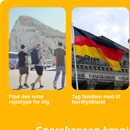
Find den rette
Tag familien med til
rejsetype for dig
Nordtyskland