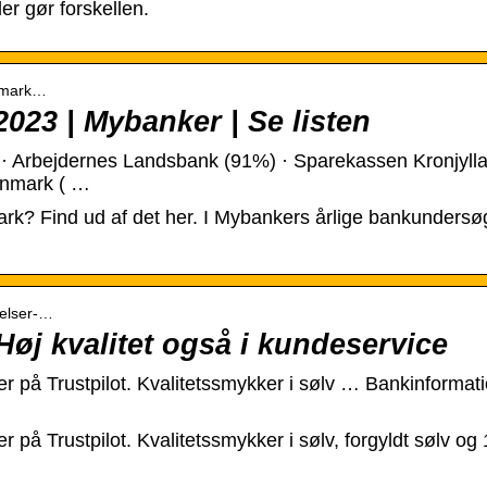
der gør forskellen.
anmark…
23 | Mybanker | Se listen
? · Arbejdernes Landsbank (91%) · Sparekassen Kronjyl
anmark ( …
rk? Find ud af det her. I Mybankers årlige bankundersøge
delser-…
Høj kvalitet også i kundeservice
 på Trustpilot. Kvalitetssmykker i sølv … Bankinformat
å Trustpilot. Kvalitetssmykker i sølv, forgyldt sølv og 