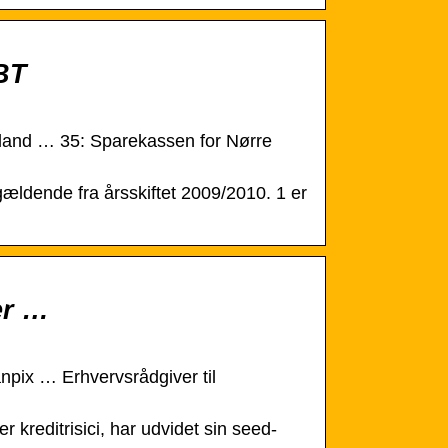
 BT
lland … 35: Sparekassen for Nørre
gældende fra årsskiftet 2009/2010. 1 er
er …
npix … Erhvervsrådgiver til
kreditrisici, har udvidet sin seed-