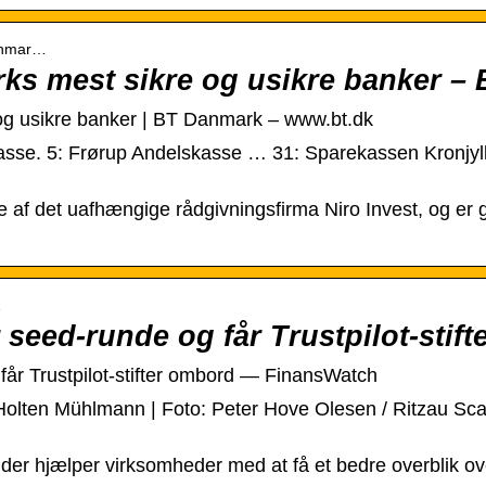
danmar…
rks mest sikre og usikre banker –
 og usikre banker | BT Danmark – www.bt.dk
asse. 5: Frørup Andelskasse … 31: Sparekassen Kronjy
e af det uafhængige rådgivningsfirma Niro Invest, og er 
1
seed-runde og får Trustpilot-stift
får Trustpilot-stifter ombord — FinansWatch
r Holten Mühlmann | Foto: Peter Hove Olesen / Ritzau Sca
er hjælper virksomheder med at få et bedre overblik over 