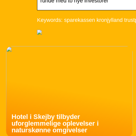
runde med to nye investorer
Keywords: sparekassen kronjylland trustp
Hotel i Skejby tilbyder
uforglemmelige oplevelser i
naturskønne omgivelser