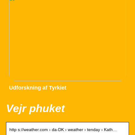
Udforskning af Tyrkiet
Vejr phuket
http s://weather.com › da-DK › weather › tenday › Kath…