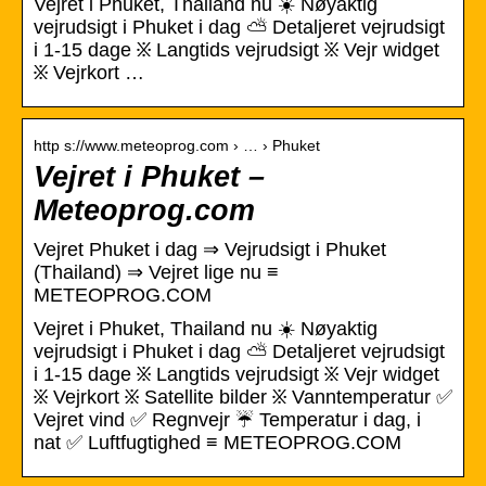
Vejret i Phuket, Thailand nu ☀️ Nøyaktig
vejrudsigt i Phuket i dag ⛅ Detaljeret vejrudsigt
i 1-15 dage ፠ Langtids vejrudsigt ፠ Vejr widget
፠ Vejrkort …
http s://www.meteoprog.com › … › Phuket
Vejret i Phuket –
Meteoprog.com
Vejret Phuket i dag ⇒ Vejrudsigt i Phuket
(Thailand) ⇒ Vejret lige nu ≡
METEOPROG.COM
Vejret i Phuket, Thailand nu ☀️ Nøyaktig
vejrudsigt i Phuket i dag ⛅ Detaljeret vejrudsigt
i 1-15 dage ፠ Langtids vejrudsigt ፠ Vejr widget
፠ Vejrkort ፠ Satellite bilder ፠ Vanntemperatur ✅
Vejret vind ✅ Regnvejr ☔ Temperatur i dag, i
nat ✅ Luftfugtighed ≡ METEOPROG.COM