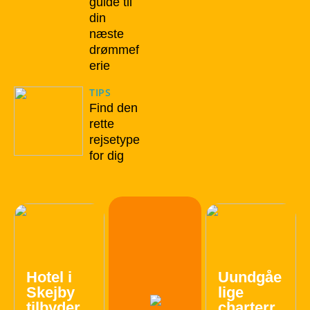
guide til
din
næste
drømmef
erie
TIPS
Find den
rette
rejsetype
for dig
Hotel i
Uundgåe
Skejby
lige
tilbyder
charterr