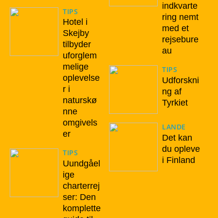
indkvarte
TIPS
ring nemt
Hotel i
med et
Skejby
rejsebure
tilbyder
au
uforglem
melige
TIPS
oplevelse
Udforskni
r i
ng af
naturskø
Tyrkiet
nne
omgivels
LANDE
er
Det kan
du opleve
TIPS
i Finland
Uundgåel
ige
charterrej
ser: Den
komplette