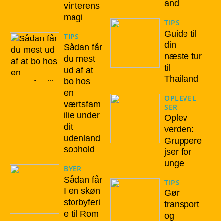
and
vinterens
magi
TIPS
Guide til
TIPS
din
Sådan får
næste tur
du mest
til
ud af at
Thailand
bo hos
en
OPLEVEL
værtsfam
SER
ilie under
Oplev
dit
verden:
udenland
Gruppere
sophold
jser for
unge
BYER
Sådan får
TIPS
I en skøn
Gør
storbyferi
transport
e til Rom
og