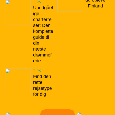
du opleve
TIPS
i Finland
Uundgåel
ige
charterrej
ser: Den
komplette
guide til
din
næste
drømmef
erie
TIPS
Find den
rette
rejsetype
for dig