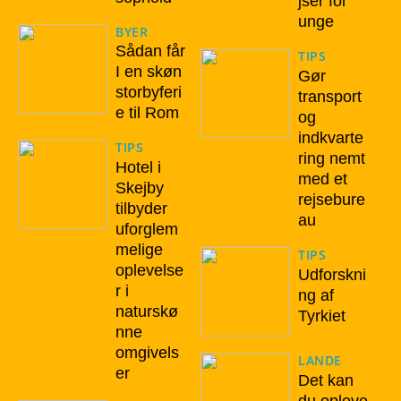
jser for
unge
BYER
Sådan får
TIPS
I en skøn
Gør
storbyferi
transport
e til Rom
og
indkvarte
TIPS
ring nemt
Hotel i
med et
Skejby
rejsebure
tilbyder
au
uforglem
melige
TIPS
oplevelse
Udforskni
r i
ng af
naturskø
Tyrkiet
nne
omgivels
LANDE
er
Det kan