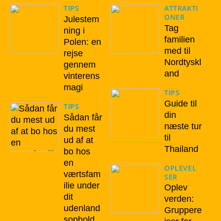
TIPS
ATTRAKTI
ONER
Julestem
Tag
ning i
familien
Polen: en
med til
rejse
Nordtyskl
gennem
and
vinterens
magi
TIPS
Guide til
TIPS
din
Sådan får
næste tur
du mest
til
ud af at
Thailand
bo hos
en
OPLEVEL
værtsfam
SER
ilie under
Oplev
dit
verden:
udenland
Gruppere
sophold